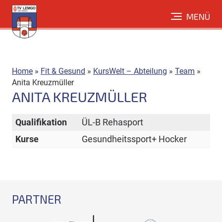
Direkt
MENÜ
zum
Inhalt
Home
»
Fit & Gesund
»
KursWelt – Abteilung
»
Team
»
Anita Kreuzmüller
ANITA KREUZMÜLLER
Qualifikation
ÜL-B Rehasport
Kurse
Gesundheitssport+ Hocker
PARTNER