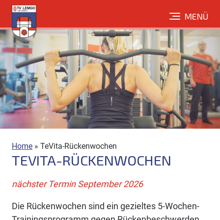
Direkt
MENÜ
zum
Inhalt
Home
»
TeVita-Rückenwochen
TEVITA-RÜCKENWOCHEN
nächster Termin September 2026
Die Rückenwochen sind ein gezieltes 5-Wochen-
Trainingsprogramm gegen Rückenbeschwerden