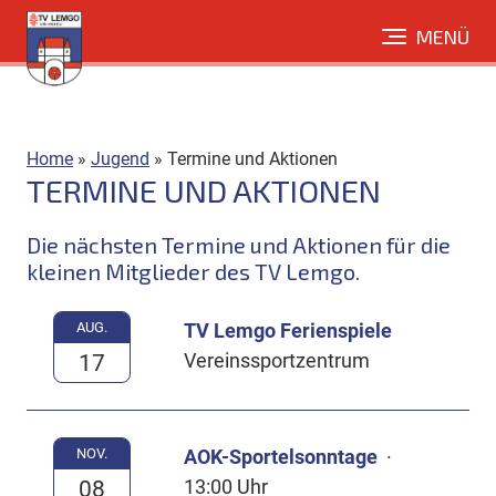
Direkt
MENÜ
zum
Inhalt
Home
»
Jugend
»
Termine und Aktionen
TERMINE UND AKTIONEN
Die nächsten Termine und Aktionen für die
kleinen Mitglieder des TV Lemgo.
AUG.
TV Lemgo Ferienspiele
Vereinssportzentrum
17
NOV.
AOK-Sportelsonntage
·
13:00 Uhr
08