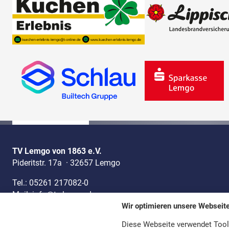
TV Lemgo von 1863 e.V.
Pideritstr. 17a
·
32657 Lemgo
Tel.:
05261 217082-0
Mail:
info@tv-lemgo.de
Wir optimieren unsere Webseit
Datenschutz
Impressum
Kontakt
Vertrag widerr
Diese Webseite verwendet Tool