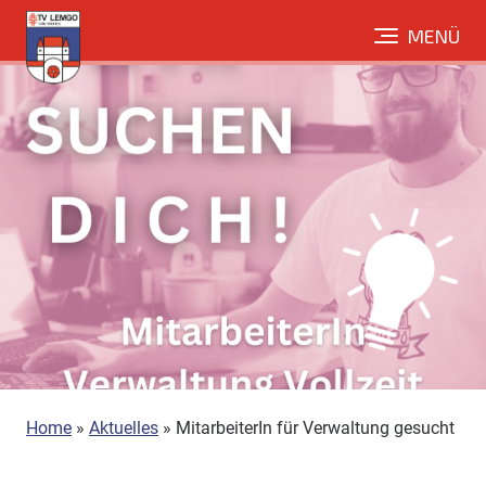
Direkt
MENÜ
zum
Inhalt
Home
»
Aktuelles
»
MitarbeiterIn für Verwaltung gesucht