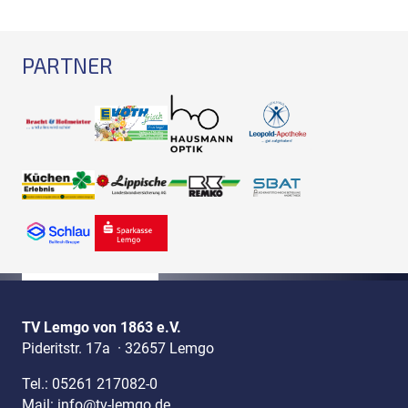
PARTNER
TV Lemgo von 1863 e.V.
Pideritstr. 17a
·
32657 Lemgo
Tel.:
05261 217082-0
Mail:
info@tv-lemgo.de