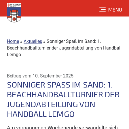
Direkt
MENÜ
zum
Inhalt
Home
»
Aktuelles
»
Sonniger Spaß im Sand: 1.
Beachhandballturnier der Jugendabteilung von Handball
Lemgo
Beitrag vom 10. September 2025
SONNIGER SPASS IM SAND: 1. B
EACHHANDBALLTURNIER DER J
UGENDABTEILUNG VON H
ANDBALL LEMGO
Am vergangenen Wochenende verwandelte sich