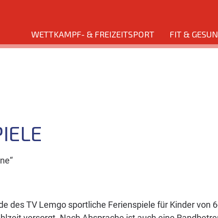
WETTKAMPF- & FREIZEITSPORT
FIT & GESU
IELE
une“
 des TV Lemgo sportliche Ferienspiele für Kinder von 6
lzeit versorgt. Nach Absprache ist auch eine Randbetreu