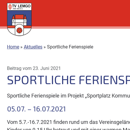
Direkt
zum
Inhalt
Home
»
Aktuelles
»
Sportliche Ferienspiele
Beitrag vom 23. Juni 2021
SPORTLICHE FERIENSP
Sportliche Ferienspiele im Projekt „Sportplatz Komm
05.07. – 16.07.2021
Vom 5.7.-16.7.2021 finden rund um das Vereinsgelände
Kinder von 9-15 Uhr betreut und mit einer warmen Mah