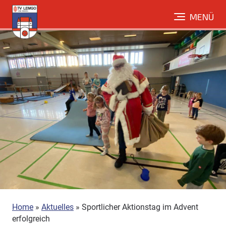
Direkt
MENÜ
zum
Inhalt
Home
»
Aktuelles
»
Sportlicher Aktionstag im Advent
erfolgreich