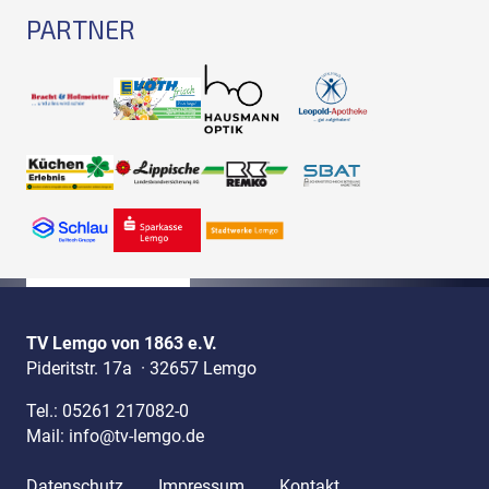
PARTNER
TV Lemgo von 1863 e.V.
Pideritstr. 17a
·
32657 Lemgo
Tel.:
05261 217082-0
Mail:
info@tv-lemgo.de
Datenschutz
Impressum
Kontakt