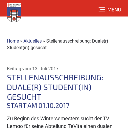
Direkt
MENÜ
zum
Inhalt
Home
»
Aktuelles
»
Stellenausschreibung: Duale(r)
Student(in) gesucht
Beitrag vom 13. Juli 2017
STELLENAUSSCHREIBUNG:
DUALE(R) STUDENT(IN)
GESUCHT
START AM 01.10.2017
Zu Beginn des Wintersemesters sucht der TV
Lemgo für seine Abteilung TeVita einen dualen