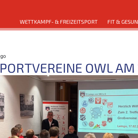
WETTKAMPF- & FREIZEITSPORT
FIT & GESU
mgo
ORTVEREINE OWL AM 17