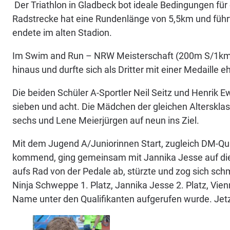
Der Triathlon in Gladbeck bot ideale Bedingungen f
Radstrecke hat eine Rundenlänge von 5,5km und führt
endete im alten Stadion.
Im Swim and Run – NRW Meisterschaft (200m S/1km L)
hinaus und durfte sich als Dritter mit einer Medaille 
Die beiden Schüler A-Sportler Neil Seitz und Henrik E
sieben und acht. Die Mädchen der gleichen Altersklass
sechs und Lene Meierjürgen auf neun ins Ziel.
Mit dem Jugend A/Juniorinnen Start, zugleich DM-Qual
kommend, ging gemeinsam mit Jannika Jesse auf die Ra
aufs Rad von der Pedale ab, stürzte und zog sich sc
Ninja Schweppe 1. Platz, Jannika Jesse 2. Platz, Vien
Name unter den Qualifikanten aufgerufen wurde. Jetz