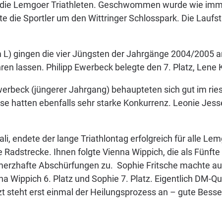
ür die Lemgoer Triathleten. Geschwommen wurde wie imme
e die Sportler um den Wittringer Schlosspark. Die Laufs
 gingen die vier Jüngsten der Jahrgänge 2004/2005 an 
ehren lassen. Philipp Ewerbeck belegte den 7. Platz, Lene 
werbeck (jüngerer Jahrgang) behaupteten sich gut im riesi
e hatten ebenfalls sehr starke Konkurrenz. Leonie Jesse 
i, endete der lange Triathlontag erfolgreich für alle L
dstrecke. Ihnen folgte Vienna Wippich, die als Fünfte d
hmerzhafte Abschürfungen zu. Sophie Fritsche machte auf
na Wippich 6. Platz und Sophie 7. Platz. Eigentlich DM-Qu
t steht erst einmal der Heilungsprozess an – gute Besse