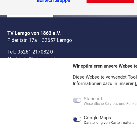
TV Lemgo von 1863 e.V.
Pideritstr. 17a
·
32657 Lemgo
Tel.:
05261 217082-0
Mail:
info@tv-lemgo.de
Wir optimieren unsere Webseit
Datenschutz
Impressum
Kontakt
Vertrag widerr
Diese Webseite verwendet Tool
Informationen dazu in unserer
Standard
Wesentliche Services und Funkt
Google Maps
Darstellung von Kartenmaterial