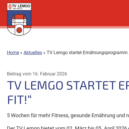
Direkt
zum
Inhalt
Home
»
Aktuelles
»
TV Lemgo startet Ernährungsprogramm „E
Beitrag vom 16. Februar 2026
TV LEMGO STARTET 
FIT!“
5 Wochen für mehr Fitness, gesunde Ernährung und n
Der TV Lemgo bietet vom 02. März bis 05. April 2026 