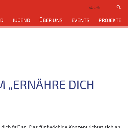
ND
JUGEND
ÜBER UNS
EVENTS
PROJEKTE
 „ERNÄHRE DICH
ich fit!“ an. Das fünfwöchige Konzept richtet sich an