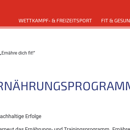
WETTKAMPF- & FREIZEITSPORT
FIT & GESU
rnähre dich fit!“
ERNÄHRUNGSPROGRAMM
achhaltige Erfolge
erneut das Ernährungs- und Trainingsprogramm „Ernähre d